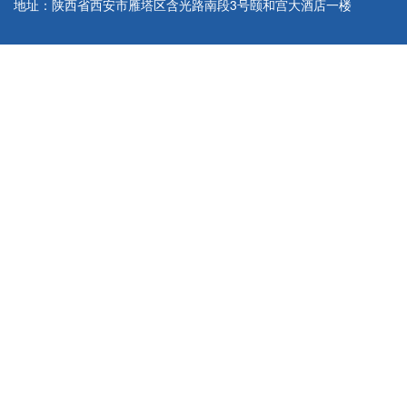
地址：陕西省西安市雁塔区含光路南段3号颐和宫大酒店一楼